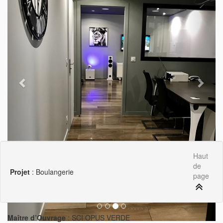
Haut
de
Projet
: Boulangerie
page
Maître d’Ouvrage
: SCI OPUS VERDE