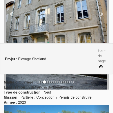
Haut
de
Projet
: Elevage Shetland
page
Maître d’Ouvrage
: Elevage des Fusees
Localisation
: Villefranche de Lauragais (31)
Type de construction
: Neuf
Mission
: Partielle : Conception + Permis de construire
Année
: 2023
Previous
Next