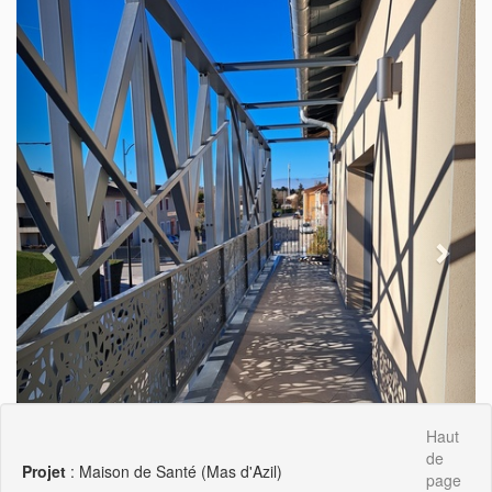
Haut
de
Projet
: Maison de Santé (Mas d'Azil)
page